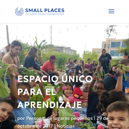
ESPACIO ÚNICO
PARA EL
APRENDIZAJE
por
Personal de lugares pequeños
|
29 de
octubre de 2017
|
Noticias