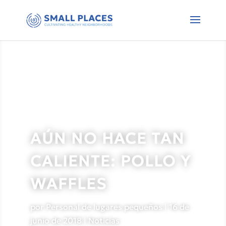
AÚN NO HACE TAN
CALIENTE: POLLO Y
WAFFLES
por
Personal de lugares pequeños
|
16 de
junio de 2018
|
Noticias