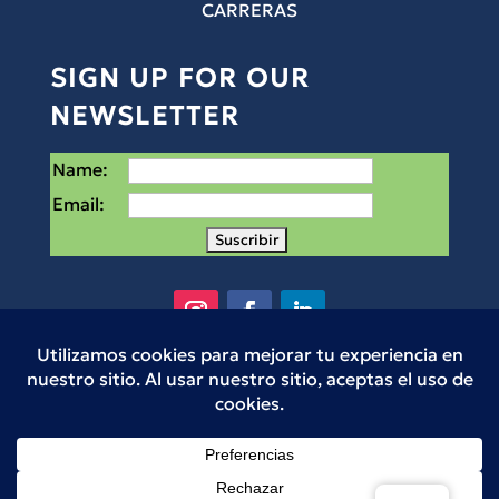
CARRERAS
SIGN UP FOR OUR
NEWSLETTER
Name:
Email:
Small Places es una organización sin fines de
lucro 501(c)3 en Houston, Texas. © Small
Places 2025
5715 Canal St, Houston, TX 77011