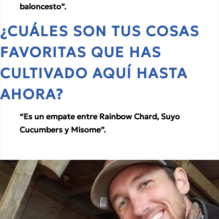
baloncesto”.
¿CUÁLES SON TUS COSAS 
FAVORITAS QUE HAS 
CULTIVADO AQUÍ HASTA 
AHORA? 
“Es un empate entre Rainbow Chard, Suyo 
Cucumbers y Misome”.