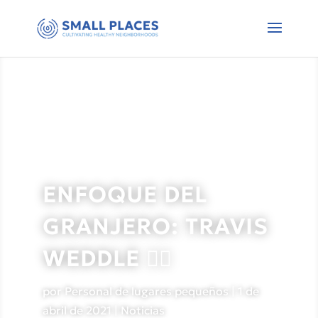
ENFOQUE DEL
GRANJERO: TRAVIS
WEDDLE 🏄‍♂️
por
Personal de lugares pequeños
|
1 de
abril de 2021
|
Noticias