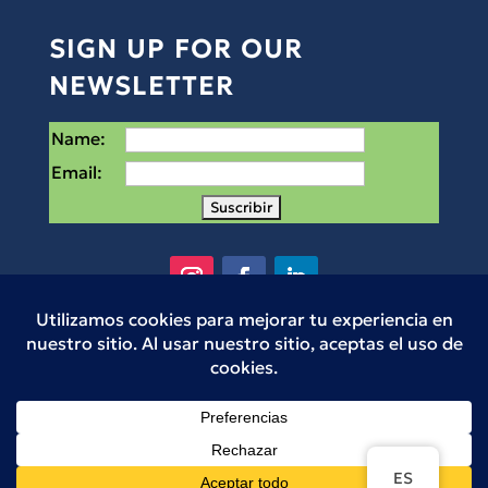
SIGN UP FOR OUR
NEWSLETTER
Name:
Email:
Small Places es una organización sin fines de
lucro 501(c)3 en Houston, Texas. © Small
Places 2025
5715 Canal St, Houston, TX 77011
ES
Mailing:
PO Box 230123,
Houston, TX 77223