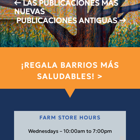
←
LAS PUBLICACIONES MÁS
NUEVAS
PUBLICACIONES ANTIGUAS
→
¡REGALA BARRIOS MÁS
SALUDABLES! >
FARM STORE HOURS
Wednesdays – 10:00am to 7:00pm