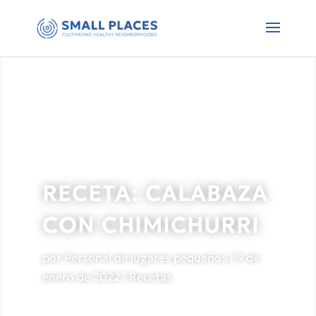
RECETA: CALABAZA
CON CHIMICHURRI
por
Personal de lugares pequeños
|
9 de
enero de 2022
|
Recetas