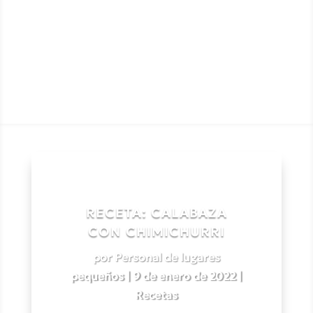
RECETA: CALABAZA
CON CHIMICHURRI
por
Personal de lugares
pequeños
|
9 de enero de 2022
|
Recetas