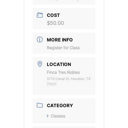
COST
$50.00
MORE INFO
Register for Class
LOCATION
Finca Tres Robles
5715 Canal St. Houston, TX
77011
CATEGORY
Classes