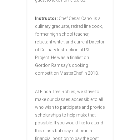
guest to take home 8.0 oz.
Instructor:
Chef Cesar Cano is a
culinary graduate, retired line cook,
former high school teacher,
reluctant writer, and current Director
of Culinary Instruction at PX
Project. He was a finalist on
Gordon Ramsay’s cooking
competition MasterChef in 2018.
At Finca Tres Robles, we strive to
make our classes accessible to all
who wish to participate and provide
scholarships to help make that
possible. If you would like to attend
this class but may not be in a
financial position to pay the cost,