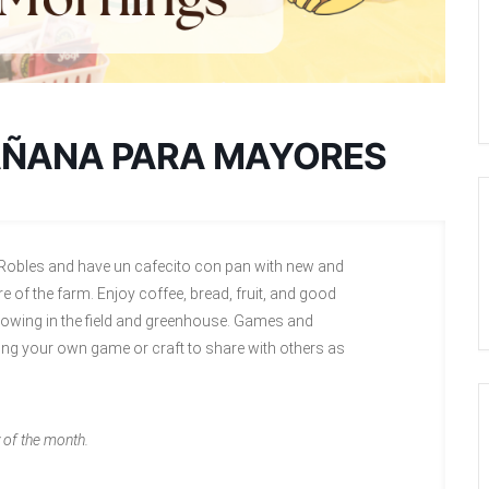
AÑANA PARA MAYORES
 Robles and have un cafecito con pan with new and
re of the farm. Enjoy coffee, bread, fruit, and good
rowing in the field and greenhouse. Games and
bring your own game or craft to share with others as
of the month.