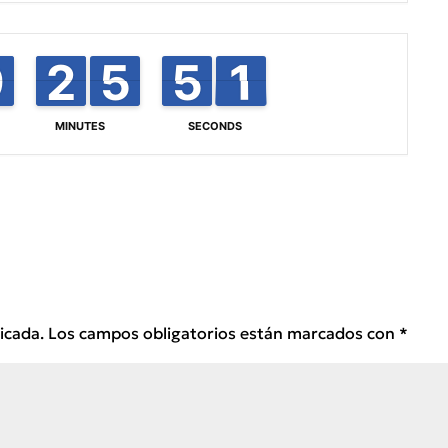
8
8
9
9
2
2
1
1
6
5
5
0
5
5
0
1
0
MINUTES
SECONDS
icada.
Los campos obligatorios están marcados con
*