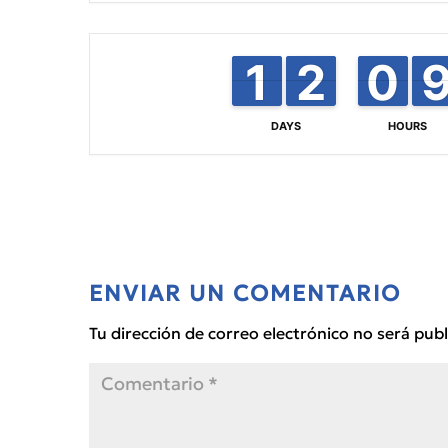
1
1
1
1
2
2
1
1
0
0
9
9
DAYS
HOURS
ENVIAR UN COMENTARIO
Tu dirección de correo electrónico no será publ