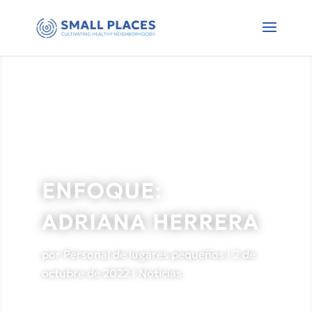
ENFOQUE:
ADRIANA HERRERA
por
Personal de lugares pequeños
|
2 de
octubre de 2022
|
Noticias