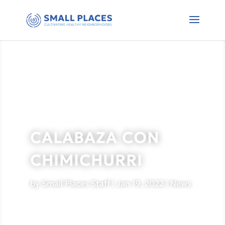
CALABAZA CON
CHIMICHURRI
by
Small Places Staff
|
Jan 19, 2022
|
News