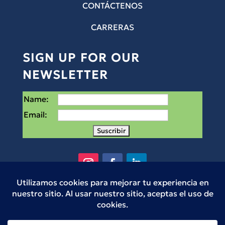
CONTÁCTENOS
CARRERAS
SIGN UP FOR OUR
NEWSLETTER
Name:
Email:
Small Places es una organización sin fines de
lucro 501(c)3 en Houston, Texas. © Small
Places 2025