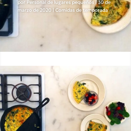
por
Personal de lugares pequeños
|
30 de
marzo de 2020
|
Comidas de temporada